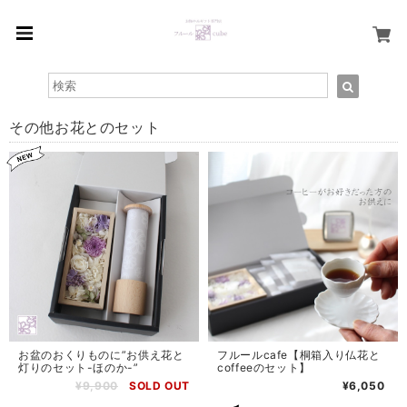
その他お花とのセット
お盆のおくりものに”お供え花と
フルールcafe【桐箱入り仏花と
灯りのセット-ほのか-”
coffeeのセット】
¥9,900
SOLD OUT
¥6,050