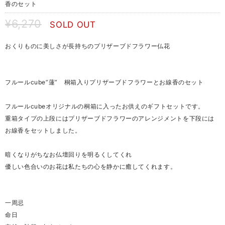
香のセット
¥6,270
SOLD OUT
おくりものに美しさが長持ちのプリザーブドフラワー仏花
フルールcube”蓮” 桐箱入りプリザーブドフラワーとお線香のセット
フルールcubeオリジナルの桐箱に入ったお供えのギフトセットです。
重箱タイプの上段にはプリザーブドフラワーのアレンジメントを下段には
お線香をセットしました。
暗くなりがちなお仏壇回りを明るくしてくれ
優しい色合いのお花は私たちの心を静かに癒してくれます。
一周忌
命日