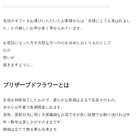
∴∴∴∴∴∴∴∴∴∴∴∴∴∴∴∴∴∴∴∴∴∴∴∴∴∴∴∴∴∴∴∴∴
当店のギフトをお選びいただいたお客様からは「先様にとても喜ばれまし
た」との嬉しいお声が多く寄せられています。
お世話になった方や大切な方への心を込めたおくりものとして
心が
想いが
届きますように…
プリザーブドフラワーとは
生花を特殊加工したもので、柔らかな質感はまるで生花そのもの。
水やりが不要で長期間楽しめます。
湿気、直射日光に弱く大変繊細なお花ですが良い状態でお飾り頂ければ半
年～数年は美しさがそのままです。
桐箱は立てて飾る事も出来ます。