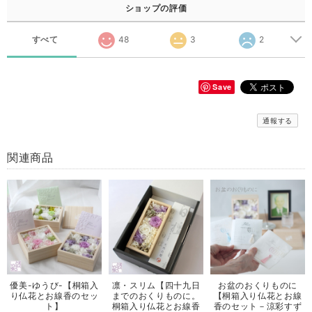
ショップの評価
すべて
48
3
2
Save
通報する
関連商品
優美-ゆうび-【桐箱入
凛・スリム【四十九日
お盆のおくりものに
り仏花とお線香のセッ
までのおくりものに。
【桐箱入り仏花とお線
ト】
桐箱入り仏花とお線香
香のセット－涼彩すず