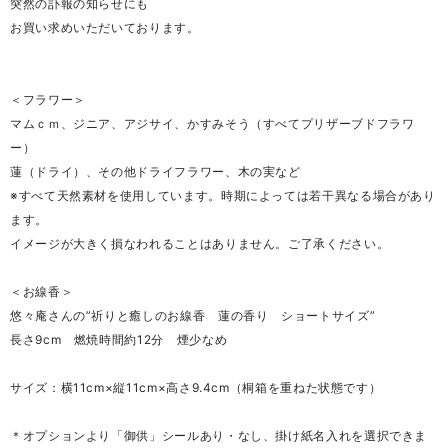
突然の訃報の知らせにも
お買い求めいただいております。
＜フラワー＞
マムｃｍ、ジニア、アジサイ、かすみそう（すべてプリザーブドフラワ
ー）
蓮（ドライ）、その他ドライフラワー、木の実など
※すべて天然素材を使用しています。時期によっては若干異なる場合があり
ます。
イメージが大きく損なわれることはありません。ご了承ください。
＜お線香＞
悠々庵さんの”祈りと癒しのお線香 蓮の香り ショートサイズ”
長さ9cm 燃焼時間約12分 煙少なめ
サイズ：横11cm×縦11cm×高さ9.4cm（桐箱を重ねた状態です）
＊オプションより「御供」シールあり・なし、掛け紙名入れを選択できま