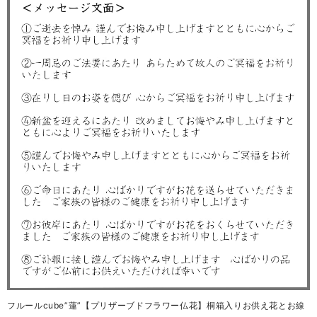
フルールcube”蓮”【プリザーブドフラワー仏花】桐箱入りお供え花とお線