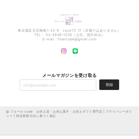
東京都足立区梅島1-32-9 coya'72 1F（店舗ではありません）
TEL： 03-3849-1530（土日、祝日休み）
E-mail：
fluercube@gmail.com
メールマガジンを受け取る
登録
フルール cube お供え花・お供え菓子・お供えギフト専門店 |
プライバシーポリ
シー
|
特定商取引法に基づく表記