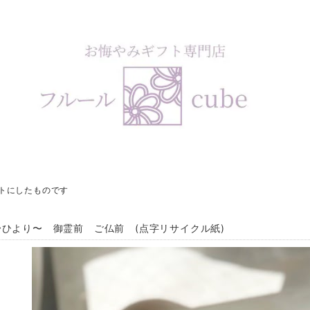
ットにしたものです
ひより〜 御霊前 ご仏前 (点字リサイクル紙)