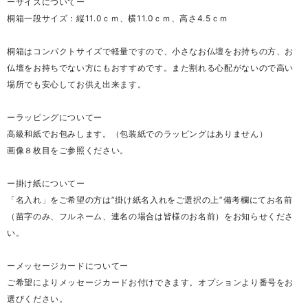
ーサイズについてー
桐箱一段サイズ：縦11.0ｃｍ、横11.0ｃｍ、高さ4.5ｃｍ
桐箱はコンパクトサイズで軽量ですので、小さなお仏壇をお持ちの方、お
仏壇をお持ちでない方にもおすすめです。また割れる心配がないので高い
場所でも安心してお供え出来ます。
ーラッピングについてー
高級和紙でお包みします。（包装紙でのラッピングはありません）
画像８枚目をご参照ください。
ー掛け紙についてー
「名入れ」をご希望の方は”掛け紙名入れをご選択の上”備考欄にてお名前
（苗字のみ、フルネーム、連名の場合は皆様のお名前）をお知らせくださ
い。
ーメッセージカードについてー
ご希望によりメッセージカードお付けできます。オプションより番号をお
選びください。