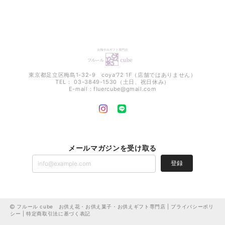
東京都足立区梅島1-32-9 coya'72 1F（店舗ではありません）
TEL： 03-3849-1530（土日、祝日休み）
E-mail：
fluercube@gmail.com
メールマガジンを受け取る
登録
フルール cube お供え花・お供え菓子・お供えギフト専門店 |
プライバシーポリ
シー
|
特定商取引法に基づく表記