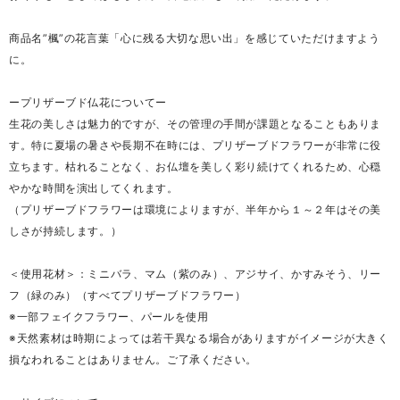
商品名”楓”の花言葉「心に残る大切な思い出」を感じていただけますよう
に。
ープリザーブド仏花についてー
生花の美しさは魅力的ですが、その管理の手間が課題となることもありま
す。特に夏場の暑さや長期不在時には、プリザーブドフラワーが非常に役
立ちます。枯れることなく、お仏壇を美しく彩り続けてくれるため、心穏
やかな時間を演出してくれます。
（プリザーブドフラワーは環境によりますが、半年から１～２年はその美
しさが持続します。）
＜使用花材＞：ミニバラ、マム（紫のみ）、アジサイ、かすみそう、リー
フ（緑のみ）（すべてプリザーブドフラワー）
※一部フェイクフラワー、パールを使用
※天然素材は時期によっては若干異なる場合がありますがイメージが大きく
損なわれることはありません。ご了承ください。