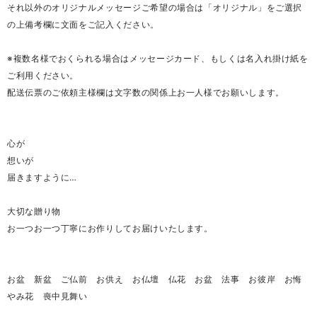
それ以外のオリジナルメッセージご希望の場合は「オリジナル」をご選択
の上備考欄に文面をご記入ください。
※複数名様でおくられる場合はメッセージカード、もしくは名入れ掛け紙を
ご利用ください。
配送伝票のご依頼主様欄は文字数の関係上お一人様でお願いします。
心が
想いが
届きますように…
大切な贈り物
お一つお一つ丁寧にお作りしてお届けいたします。
お盆 新盆 ご仏前 お供え お仏壇 仏花 お盆 法事 お彼岸 お悔
やみ花 喪中見舞い