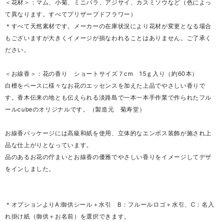
＜花材＞：マム、小菊、ミニバラ、アジサイ、カスミソウなど（色によっ
て異なります。すべてプリザーブドフラワー）
＊すべて天然素材です。メーカーの在庫状況により花材が変更となる場合
もございますが大きくイメージが損なわれることはありません。ご了承く
ださい。
＜お線香＞：花の香り ショートサイズ７cm 15ｇ入り（約60本）
白檀をベースに様々なお花のエッセンスを加えた上品でやさしい香りで
す。香木伝来の地とも伝えられる淡路島で一本一本手作業で作られたフル
ールcubeのオリジナルです。（製造元 菊寿堂）
お線香パッケージには高級和紙を使用、立体的なエンボス装飾が施され上
品な仕上がりとなっています。
品のあるお花の佇まいとお線香の優雅でやさしい香りをイメージしてデザ
をインしました。
＊オプションよりA:御供シール＋水引 B：フルールロゴ＋水引、C：名入
れ掛け紙（御供＋お名前）を選択できます。