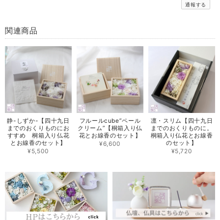
通報する
関連商品
静-しずか-【四十九日
フルールcube”ペール
凛・スリム【四十九日
までのおくりものにお
クリーム”【桐箱入り仏
までのおくりものに。
すすめ 桐箱入り仏花
花とお線香のセット】
桐箱入り仏花とお線香
とお線香のセット】
のセット】
¥6,600
¥5,500
¥5,720