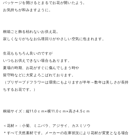
パッケージを開けるとまるでお花が開いたよう。
お気持ちが和みますように。
桐箱ごと飾る枯れないお供え花。
寂しくなりがちなお仏壇回りがやさしい空気に包まれます。
生花ももちろん良いのですが
いつもお供えできない場合もあります。
夏場の時期、お花がすぐに傷んでしまう時や
留守時などに大変よろこばれております。
（プリザーブドフラワーは環境にもよりますが半年～数年は美しさが長持
ちするお花です。）
桐箱サイズ：縦11.0ｃｍ×横11.0ｃｍ×高さ4.5ｃｍ
＜花材＞：小菊、ミニバラ、アジサイ、カスミソウ
＊すべて天然素材です。メーカーの在庫状況により花材が変更となる場合