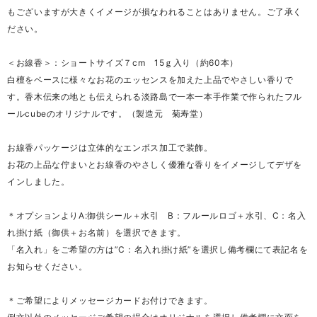
もございますが大きくイメージが損なわれることはありません。ご了承く
ださい。
＜お線香＞：ショートサイズ７cm 15ｇ入り（約60本）
白檀をベースに様々なお花のエッセンスを加えた上品でやさしい香りで
す。香木伝来の地とも伝えられる淡路島で一本一本手作業で作られたフル
ールcubeのオリジナルです。（製造元 菊寿堂）
お線香パッケージは立体的なエンボス加工で装飾。
お花の上品な佇まいとお線香のやさしく優雅な香りをイメージしてデザを
インしました。
＊オプションよりA:御供シール＋水引 B：フルールロゴ＋水引、C：名入
れ掛け紙（御供＋お名前）を選択できます。
「名入れ」をご希望の方は”C：名入れ掛け紙”を選択し備考欄にて表記名を
お知らせください。
＊ご希望によりメッセージカードお付けできます。